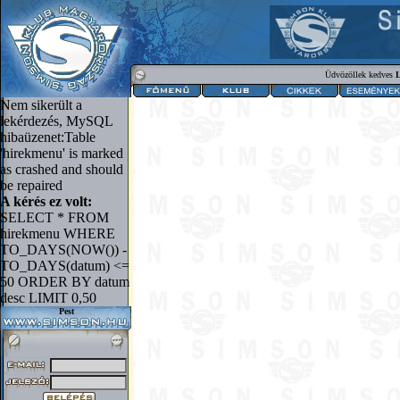
Üdvözöllek kedves
L
Nem sikerült a
lekérdezés, MySQL
hibaüzenet:Table
'hirekmenu' is marked
as crashed and should
be repaired
A kérés ez volt:
SELECT * FROM
hirekmenu WHERE
TO_DAYS(NOW()) -
TO_DAYS(datum) <=
50 ORDER BY datum
desc LIMIT 0,50
Pest