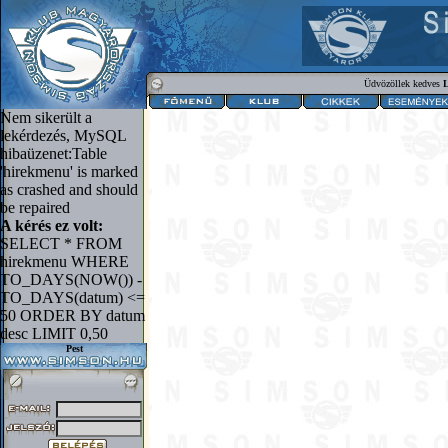
Üdvözöllek kedves
L
Nem sikerült a
lekérdezés, MySQL
hibaüzenet:Table
'hirekmenu' is marked
as crashed and should
be repaired
A kérés ez volt:
SELECT * FROM
hirekmenu WHERE
TO_DAYS(NOW()) -
TO_DAYS(datum) <=
50 ORDER BY datum
desc LIMIT 0,50
Pest