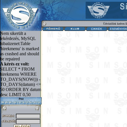
Üdvözöllek kedves
L
Nem sikerült a
lekérdezés, MySQL
hibaüzenet:Table
'hirekmenu' is marked
as crashed and should
be repaired
A kérés ez volt:
SELECT * FROM
hirekmenu WHERE
TO_DAYS(NOW()) -
TO_DAYS(datum) <=
50 ORDER BY datum
desc LIMIT 0,50
Pest